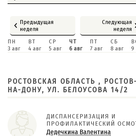
Предыдущая
Следующая
неделя
неделя
ПН
ВТ
СР
ЧТ
ПТ
СБ
В
3
авг
4
авг
5
авг
6
авг
7
авг
8
авг
9
РОСТОВСКАЯ ОБЛАСТЬ , РОСТОВ
НА-ДОНУ, УЛ. БЕЛОУСОВА 14/2
ДИСПАНСЕРИЗАЦИЯ И
ПРОФИЛАКТИЧЕСКИЙ ОСМО
Дедечкина Валентина