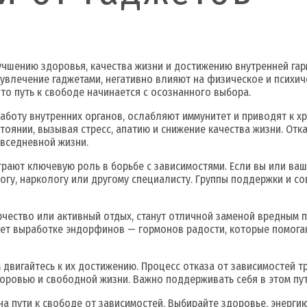
чшению здоровья, качества жизни и достижению внутренней гарм
 увлечение гаджетами, негативно влияют на физическое и психич
что путь к свободе начинается с осознанного выбора.
аботу внутренних органов, ослабляют иммунитет и приводят к х
оянии, вызывая стресс, апатию и снижение качества жизни. Отк
овседневной жизни.
ают ключевую роль в борьбе с зависимостями. Если вы или ваши
логу, наркологу или другому специалисту. Группы поддержки и с
ворчество или активный отдых, станут отличной заменой вредным 
вует выработке эндорфинов — гормонов радости, которые помогаю
 двигайтесь к их достижению. Процесс отказа от зависимостей т
оровью и свободной жизни. Важно поддерживать себя в этом пут
а пути к свободе от зависимостей. Выбирайте здоровье, энергию